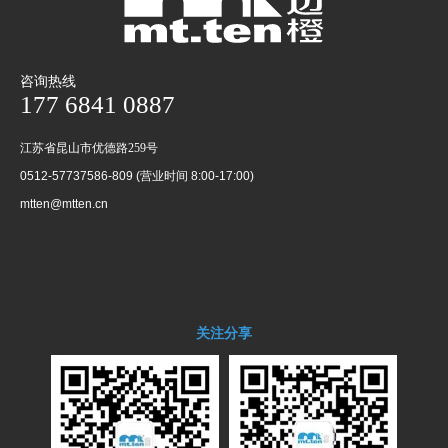
一场接力跑，不仅仅只是参赛团队的比赛，
更是企业的向心力体现。很多参赛团队带来了自
己的后援团，在赛道两侧为队伍加油助威。
咨询热线
177 6841 0887
江苏省昆山市优德路259号
一个人可以跑得很快，但一群人可以跑得更
0512-57737586-809 (营业时间 8:00-17:00)
远。
mtten@mtten.cn
天空蔚蓝， 阳光明媚，穿着风格迥异、手持
关注分享
接力棒的跑者们意气风发，沿着会展中心全力奔
跑。