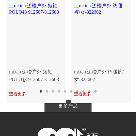
HAPPY NEW YEAR
来自捷安特、仁宝、友达光电、纬创等
126支
队伍
，用接力跑的形式，展现多面精英风采，展
现企业活力。
mt.ten 迈橙户外 短袖
mt.ten 迈橙户外 阔腿裤/
POLO衫 912607-812608
女-822602
此次接力跑既是一个赛事活动平台，又是一
个企业形象展示平台，向社会各界传达兴业的创
查看更多
查看更多
新拼搏精神与积极向上的企业风貌。
更多产品