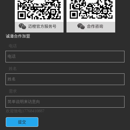
一位英姿飒爽、皮肤微红的女子微笑对镜头
比耶，享受着跑步带来的快乐。
诚邀合作加盟
在新年曙光的照耀下，跑手们个个精神抖
电话
擞。活动现场洋溢着跑手们的欢声笑语和彼此间
的祝福问候。
姓名
需求
欢迎致电17768410887
提交