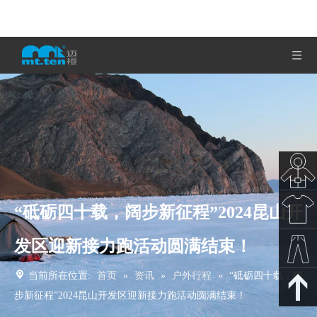
“砥砺四十载，阔步新征程”2024昆山开
秋冬新
发区迎新接力跑活动圆满结束！
款
春夏新
当前所在位置:
首页
»
资讯
»
户外行程
»
“砥砺四十载，阔
款
裤子下
步新征程”2024昆山开发区迎新接力跑活动圆满结束！