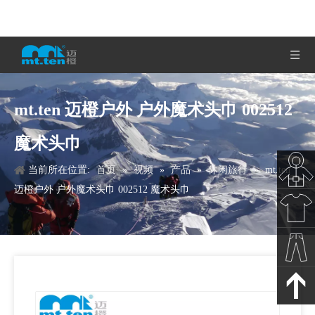
mt.ten 迈橙户外 户外魔术头巾 002512
魔术头巾
当前所在位置:
首页
»
视频
»
产品
»
休闲旅行
»
mt.ten
迈橙户外 户外魔术头巾 002512 魔术头巾
秋冬新
款
春夏新
款
裤子下