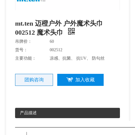
装
mt.ten 迈橙户外 户外魔术头巾
002512 魔术头巾
吊牌价：
60
货号：
002512
主要功能：
凉感、抗菌、 抗UV、 防勾丝
团购咨询
加入收藏
产品描述