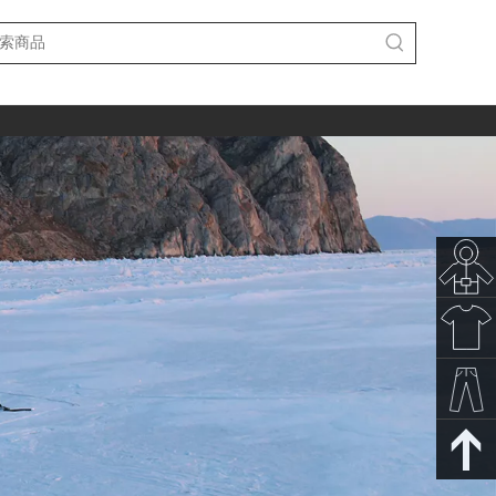
秋冬新
款
春夏新
款
裤子下