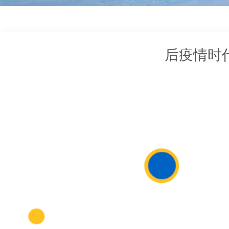
后疫情时
["facebook","twitter","line","wechat","linkedin","pinterest","whatsapp"]