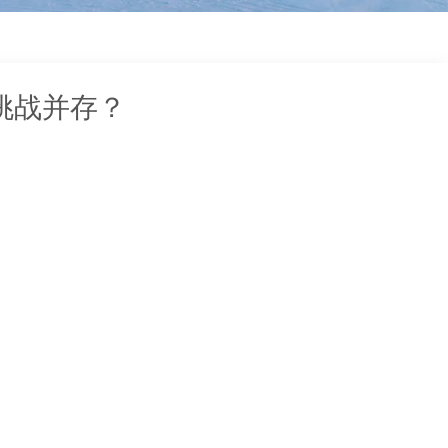
装
挑战并存？