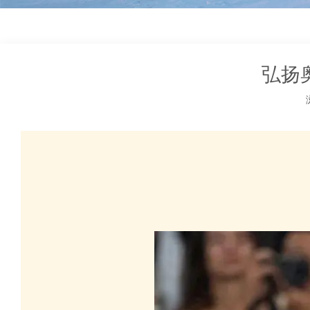
弘扬
["facebook","twitter","line","wechat","linkedin","pinterest","whatsapp"]