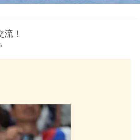
装
交流！
站