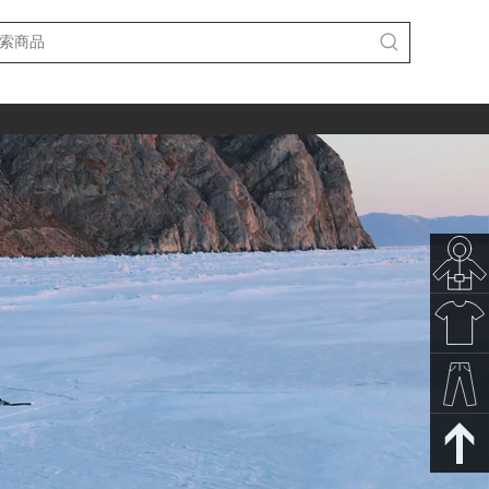
秋冬新
款
春夏新
款
裤子下