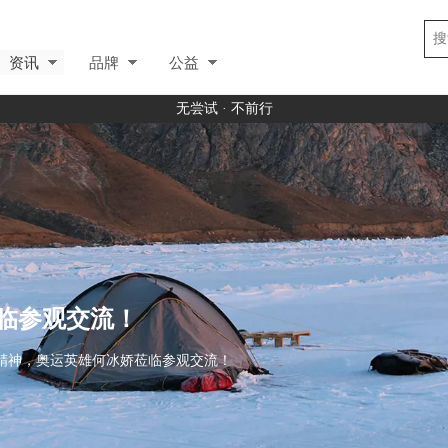
资讯
品牌
公益
无尝试 · 不前行
临参观交流！
精神，奥运英雄何冰娇莅临参观交流！