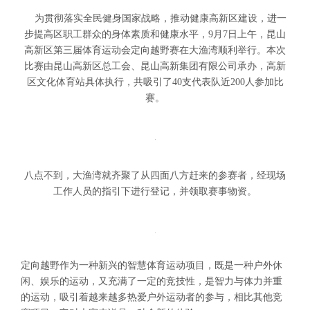
为贯彻落实全民健身国家战略，推动健康高新区建设，进一
步提高区职工群众的身体素质和健康水平，9月7日上午，昆山
高新区第三届体育运动会定向越野赛在大渔湾顺利举行。本次
比赛由昆山高新区总工会、昆山高新集团有限公司承办，高新
区文化体育站具体执行，共吸引了40支代表队近200人参加比
赛。
八点不到，大渔湾就齐聚了从四面八方赶来的参赛者，经现场
工作人员的指引下进行登记，并领取赛事物资。
定向越野作为一种新兴的智慧体育运动项目，既是一种户外休
闲、娱乐的运动，又充满了一定的竞技性，是智力与体力并重
的运动，吸引着越来越多热爱户外运动者的参与，相比其他竞