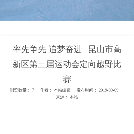
装
率先争先 追梦奋进 | 昆山市高
新区第三届运动会定向越野比
赛
浏览数量：
7
作者： 本站编辑 发布时间： 2019-09-09
来源：
本站
["facebook","twitter","line","wechat","linkedin","pinterest","whatsapp"]