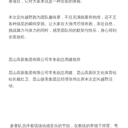
赛项目，它对大家来说是一种全新的体验。
本次定向越野跑为团队趣味赛，不仅充满能量和热情，还不乏
各种搞笑的瞬间穿插。让大家在大渔湾尽情奔跑，亲近自然，
挑战脑力与体力的同时，感受团队间的默契与快乐，身心得到
全面放松。
昆山高新集团有限公司常务副总周建致辞
昆山高新集团有限公司常务副总周建、昆山高新区文化体育站
站长戴红卫、昆山捷美集团总经理张伟出席本次定向越野活
动。
参赛队员伴着现场动感音乐的节拍，在教练的带领下挥臂、弯