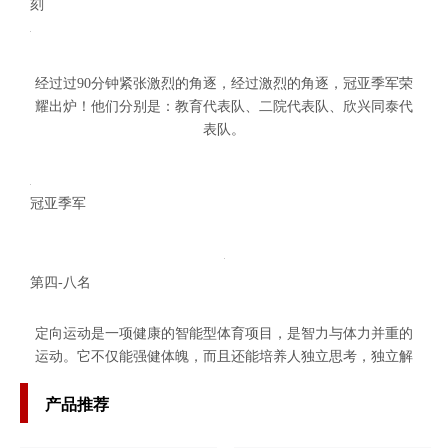
刻
经过过90分钟紧张激烈的角逐，经过激烈的角逐，冠亚季军荣
耀出炉！他们分别是：教育代表队、二院代表队、欣兴同泰代
表队。
冠亚季军
第四-八名
定向运动是一项健康的智能型体育项目，是智力与体力并重的
运动。它不仅能强健体魄，而且还能培养人独立思考，独立解
决所遇到困难的能力，本次比赛，不仅使参赛队员锻炼了身
体，还在体育活动中培养了互相之间的感情，可谓是收获颇
产品推荐
丰。