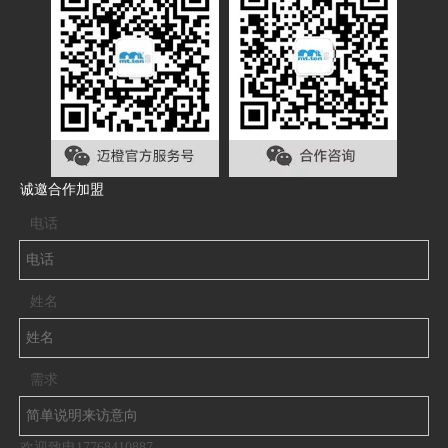
诚邀合作加盟
电话
姓名
需求
欢迎致电17768410887