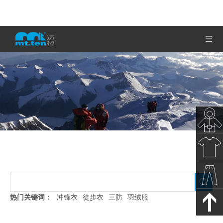
徒步长指手套
秋冬新
当前所在位置:
首页
»
产品展示
»
徒步长指手套
款
春夏新
热门关键词：
冲锋衣
徒步衣
三防
羽绒服
款
裤子下