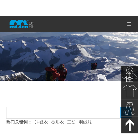
女款运动裙裤
秋冬新
当前所在位置:
首页
»
产品展示
»
女款运动裙裤
款
春夏新
热门关键词：
冲锋衣
徒步衣
三防
羽绒服
款
裤子下