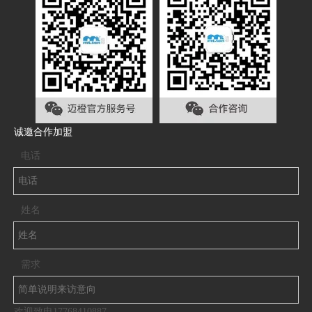
诚邀合作加盟
电话
姓名
需求
欢迎致电17768410887