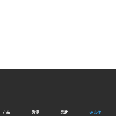
资讯
产品
品牌

合作