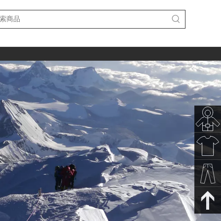
秋冬新
款
春夏新
款
裤子下