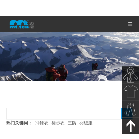
户外短裤
秋冬新
当前所在位置:
首页
»
产品展示
»
户外短裤
款
春夏新
热门关键词：
冲锋衣
徒步衣
三防
羽绒服
款
裤子下