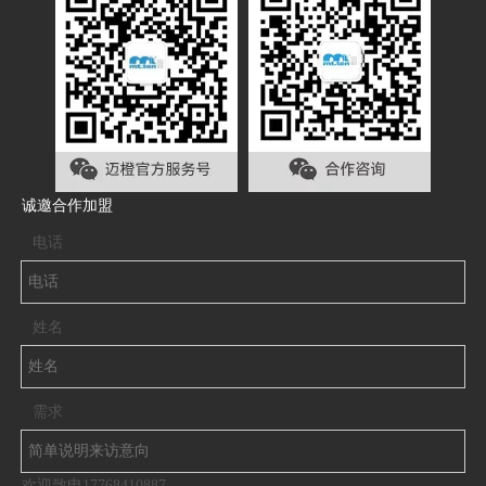
诚邀合作加盟
电话
姓名
需求
欢迎致电17768410887