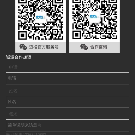
诚邀合作加盟
电话
姓名
需求
欢迎致电17768410887