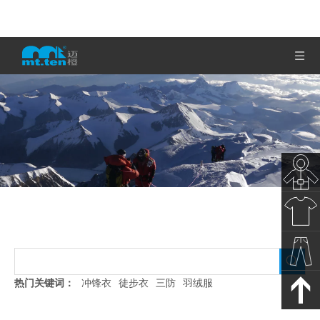
保暖长袖
秋冬新
当前所在位置:
首页
»
产品展示
»
保暖长袖
款
春夏新
热门关键词：
冲锋衣
徒步衣
三防
羽绒服
款
裤子下