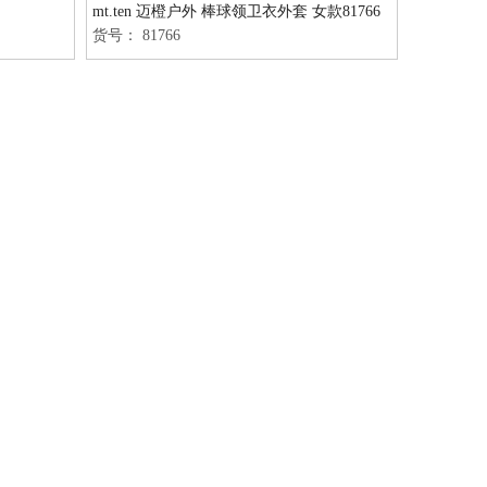
mt.ten 迈橙户外 棒球领卫衣外套 女款81766
货号：
81766