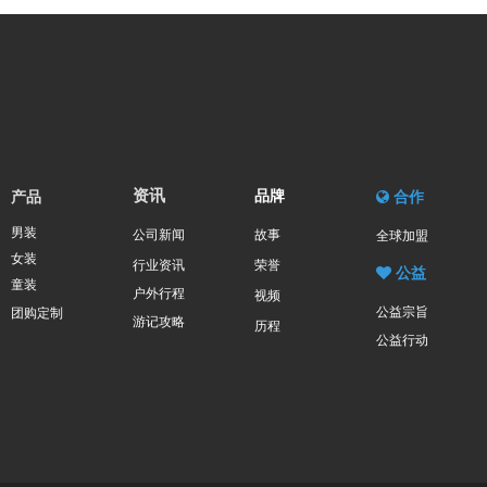
资讯
产品
品牌

合作
男装
公司新闻
故事
全球加盟
女装
行业资讯
荣誉

公益
童装
户外行程
视频
公益宗旨
团购定制
游记攻略
历程
公益行动