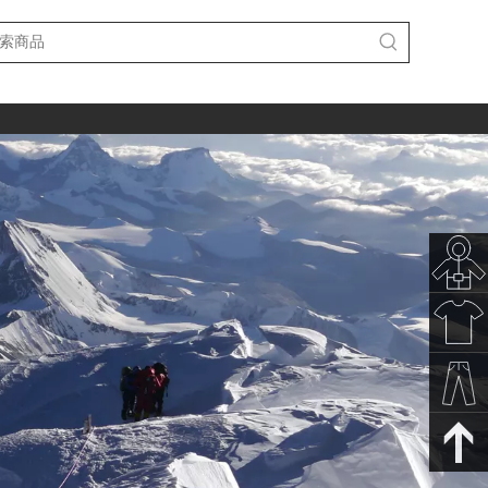
秋冬新
款
春夏新
款
裤子下