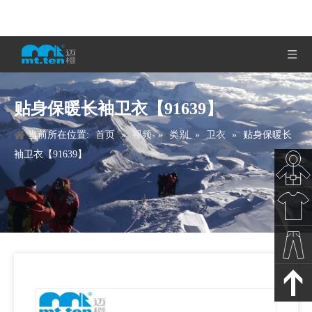
贴身保暖长袖卫衣【91639】
当前所在位置:
首页
»
视频
»
类别
»
卫衣
»
贴身保暖长
袖卫衣【91639】
秋冬新
款
春夏新
款
裤子下