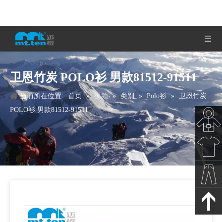
卫恩竹炭 POLO衫 男款81512-91511
当前所在位置:
首页
»
视频
»
类别
»
Polo衫
»
卫恩竹炭
POLO衫 男款81512-91511
秋冬新
款
春夏新
款
裤子下