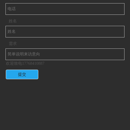
姓名
需求
欢迎致电17768410887
提交