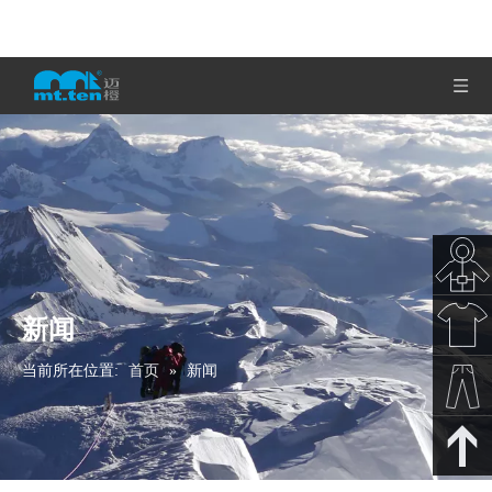
新闻
秋冬新
当前所在位置:
首页
»
新闻
款
春夏新
款
裤子下