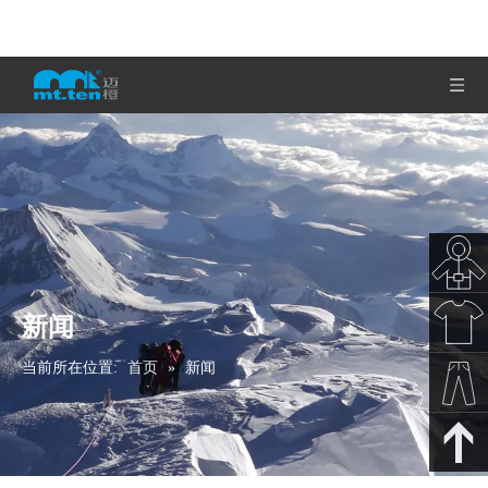
新闻
秋冬新
当前所在位置:
首页
»
新闻
款
春夏新
款
裤子下