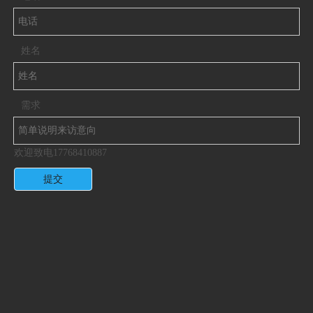
姓名
需求
欢迎致电17768410887
提交