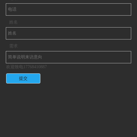
姓名
需求
欢迎致电17768410887
提交