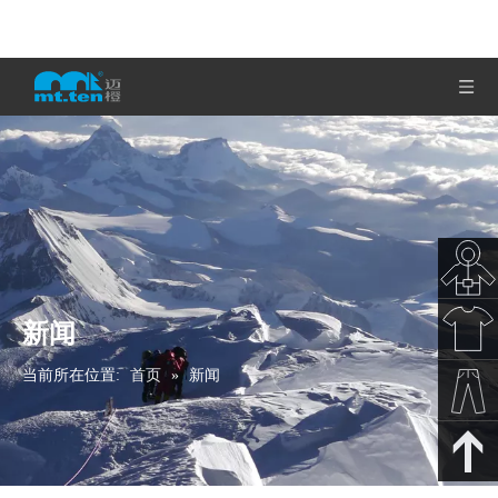
新闻
秋冬新
当前所在位置:
首页
»
新闻
款
春夏新
款
裤子下