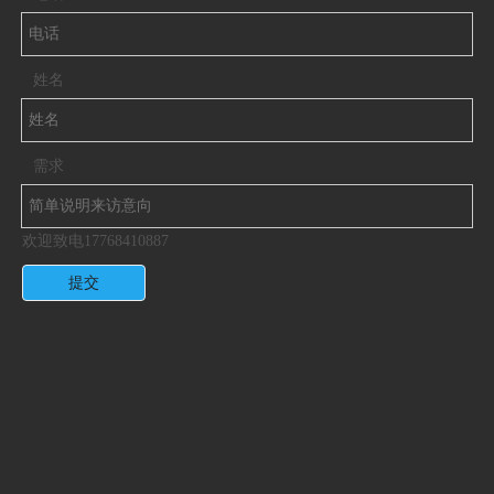
姓名
需求
欢迎致电17768410887
提交