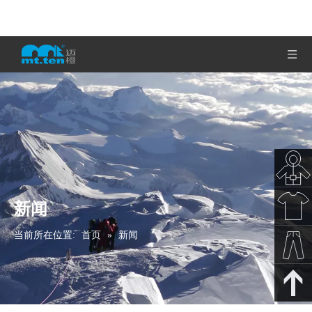
新闻
秋冬新
当前所在位置:
首页
»
新闻
款
春夏新
款
裤子下