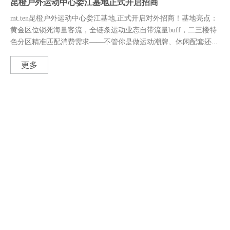
昆橙户外运动中心娄江基地正式开启招商
mt.ten昆橙户外运动中心娄江基地,正式开启对外招商！基地亮点：
黄金区位锁死海量客流，全链条运动业态自带流量buff，二三楼特
色分区精准匹配消费需求——不管你是做运动潮牌、休闲配套还...
更多