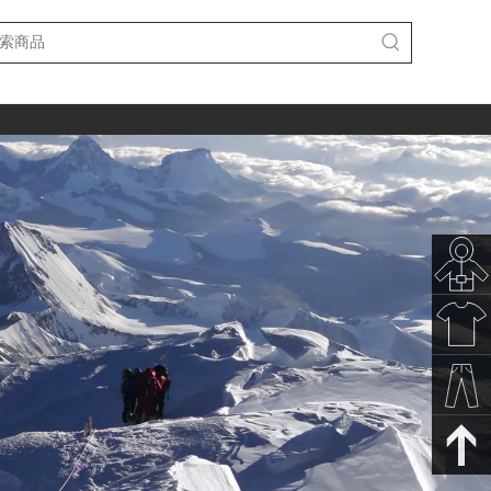
秋冬新
款
春夏新
款
裤子下