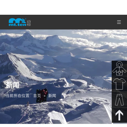
新闻
秋冬新
当前所在位置:
首页
»
新闻
款
春夏新
款
裤子下