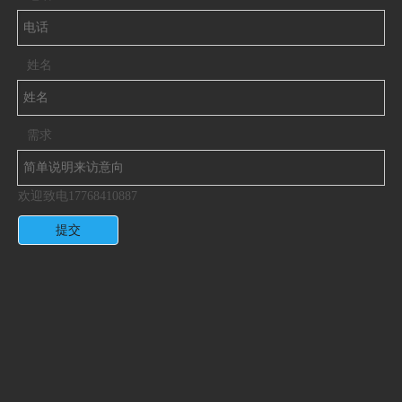
姓名
需求
欢迎致电17768410887
提交