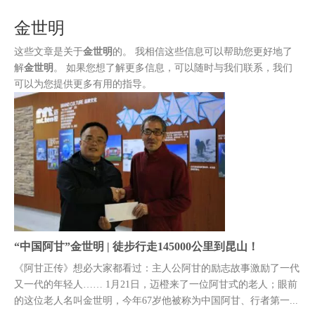
装
金世明
这些文章是关于
金世明
的。 我相信这些信息可以帮助您更好地了
解
金世明
。 如果您想了解更多信息，可以随时与我们联系，我们
可以为您提供更多有用的指导。
“中国阿甘”金世明 | 徒步行走145000公里到昆山！
《阿甘正传》想必大家都看过：主人公阿甘的励志故事激励了一代
又一代的年轻人…… 1月21日，迈橙来了一位阿甘式的老人；眼前
的这位老人名叫金世明，今年67岁他被称为中国阿甘、行者第一...