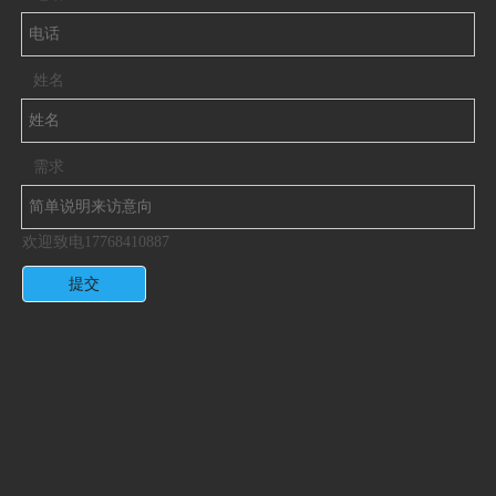
姓名
需求
欢迎致电17768410887
提交