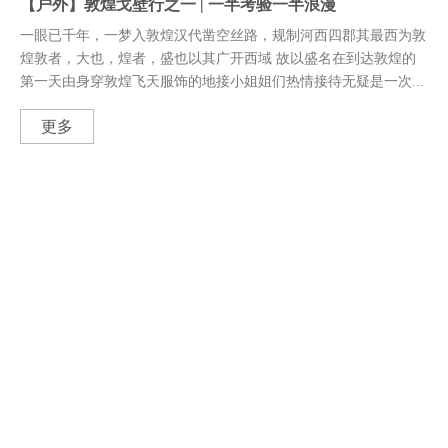
【户外】敦煌戈壁行之一 | 一半考验一半浪漫
一眼已千年，一梦入敦煌汉代凿空丝路，规制河西四郡其最西为敦
煌敦者，大也，煌者，盛也以其广开西域 故以盛名在到达敦煌的
第一天由身穿敦煌飞天服饰的地接小姐姐们热情接待无疑是一次...
更多