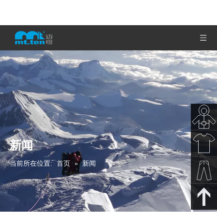
新闻
秋冬新
当前所在位置:
首页
»
新闻
款
春夏新
款
裤子下