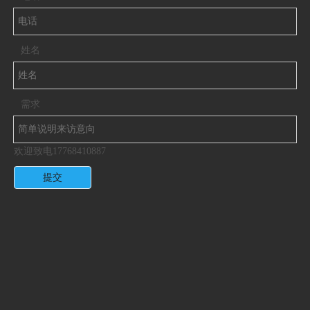
姓名
需求
欢迎致电17768410887
提交