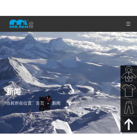
新闻
秋冬新
当前所在位置:
首页
»
新闻
款
春夏新
款
裤子下