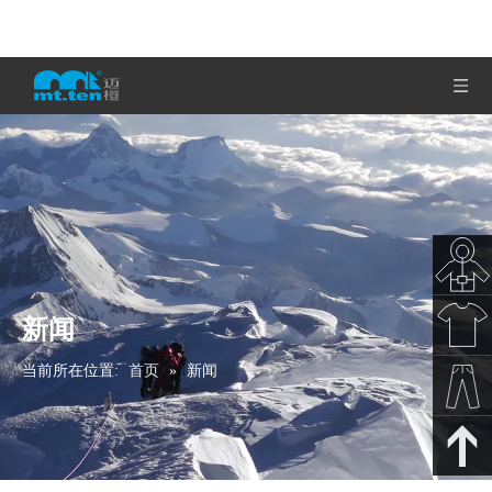
新闻
秋冬新
当前所在位置:
首页
»
新闻
款
春夏新
款
裤子下