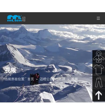
视频
秋冬新
当前所在位置:
首页
»
迈橙公益
»
品牌
»
视频
款
春夏新
款
裤子下