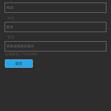
姓名
需求
欢迎致电17768410887
提交